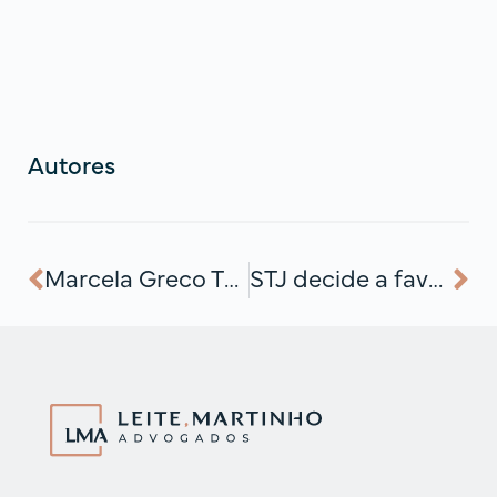
Autores
Marcela Greco Thomaz, sócia da LMA, está entre as advogadas mais admiradas do país em 2023
STJ decide a favor do contribuinte para devolução de ICMS-ST, afastando o artigo 166 do CTN